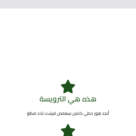
قطاع التعليم و الطلاب
هذه هي الترويسة
أبجد هوز حطي كلمن سعفص قرشت ثخذ ضظغ