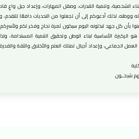
ناء الشخصية، وتنمية القدرات، وصقل المهارات، وإعداد جيل واعٍ ق
 ووطنه. لذلك أدعوكم إلى أن تجعلوا من التحديات دافعًا للتقدم، وم
وا بأن كل جهد تبذلونه اليوم سيكون ثمرة نجاح وفخر لكم ولأسرِكم
هو الركيزة الأساسية لبناء الوطن وتحقيق التنمية المستدامة، ولذل
لعمل الجماعي، وإعداد أجيال تمتلك العلم والأخلاق والثقة والقدر
لية
ــهم شيخــون