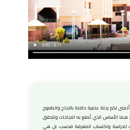
أتمنى لكم رحلة علمية حافلة بالنجاح والطموح
د هما الأساس الذي تُصنع به النجاحات وتتحقق
ات للدراسة واكتساب المعرفة فحسب، بل هي