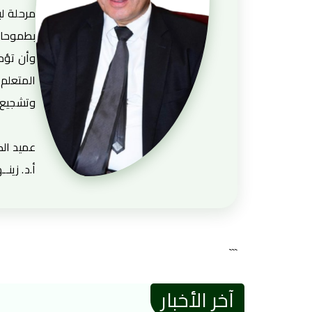
مرحلة لب
بطموحاته
وأن تؤمن
المتعلم 
وتشجيع ا
عميد الك
أ.د. زين
```
آخر الأخبار