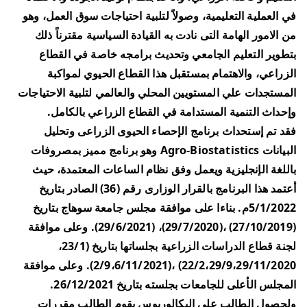
في العملية التعليمية، وصولاً لتلبية احتياجات سوق العمل، وهو
من الامور الهامة التى نادت به القيادة السياسية مقترناً ذلك
بتطوير التعليم الجامعي وتحديث برامجه خاصة في القطاع
الزراعي، والاهتمام بمستقبل هذا القطاع الحيوي لمواكبة
المستجدات علي المستويين المحلي والعالمي لتلبية الاحتياجات
وإحداث التنمية المستدامة في القطاع الزراعي بالكامل.
فقد تم إستحداث برنامج الإحصاء الحيوى الزراعى وتحليل
البيانات Agro-Biostatistics وهو برنامج مميز بمصروفات
باللغة الإنجليزية ويعمل وفق نظام الساعات المعتمدة، حيث
أعتمد هذا البرنامج بالقرار الوزارى رقم (36) الصادر بتاريخ
5/1/2022م. بناءا على موافقة مجلس جامعة سوهاج بتاريخ
(27/10/2019) ،(29/7/2020)، (29/6/2021). وعلى موافقة
لجنة قطاع الدراسات الزراعية بجلساتها بتاريخ (23/1،
22/2،29/9،29/11/2020) ،(2/9،6/11/2021). وعلى موافقة
المجلس الأعلى للجامعات بجلسته بتاريخ 26/12/2021.
ولحصول الطالب على البكالوريوس يقوم الطالب مقررات