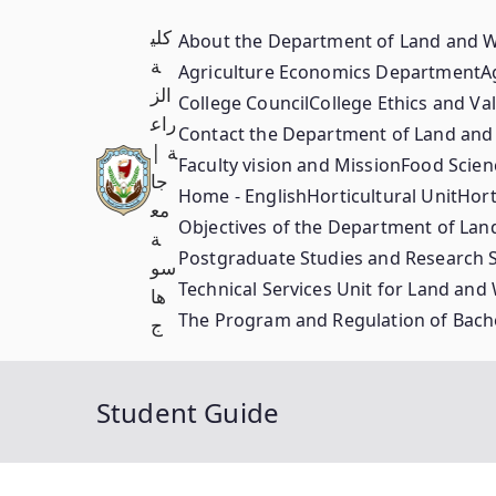
كلي
About the Department of Land and 
ة
Agriculture Economics Department
A
الز
College Council
College Ethics and Va
راع
Contact the Department of Land and
ة |
Faculty vision and Mission
Food Scien
جا
Home - English
Horticultural Unit
Hort
مع
Objectives of the Department of Lan
ة
Postgraduate Studies and Research 
سو
Technical Services Unit for Land and
ها
The Program and Regulation of Bach
ج
Student Guide