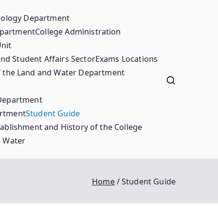
ciology Department
epartment
College Administration
nit
nd Student Affairs Sector
Exams Locations
 the Land and Water Department
 Department
artment
Student Guide
ablishment and History of the College
d Water
Home
Student Guide