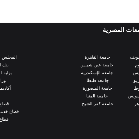
امعات المصرية
ر
ويف
جامعة القاهرة
المجلس ا
وم
جامعة عين شمس
بنك ا
يس
جامعة الإسكندرية
بوابة 
زيق
جامعة طنطا
وزار
وط
جامعة المنصورة
أكاديم
لسويس
جامعة المنيا
هر
جامعة كفر الشيخ
قطاع 
قطاع خدمة 
قطاع 