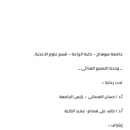
وحدة الصناعات الغذائية و
الألبان
جامعة سوهاج – كلية الزراعة – قسم علوم الاغذية.
ــ وحدة التصنيع الغذائى ــ
تحت رعاية :-
أ.د / حسان النعمانى
– رئيس الجامعة
أ.د / خلف على همام- عميد الكلية
إشراف :-