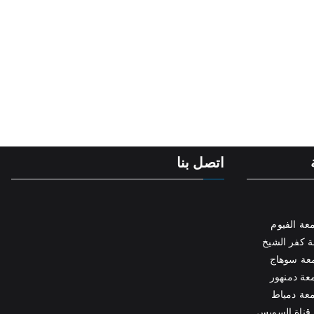
اتصل بنا
عة الفيوم
 كفر الشيخ
عة سوهاج
عة دمنهور
عة دمياط
قناة السويس