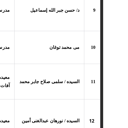
9
د/ حسن جبر الله إسماعيل
مدر
10
مى محمد توغان
مدرس
معيده
11
السيده / سلمى صلاح جابر محمد
آفات 
12
السيده / نورهان عبدالغنى أمين
معيده