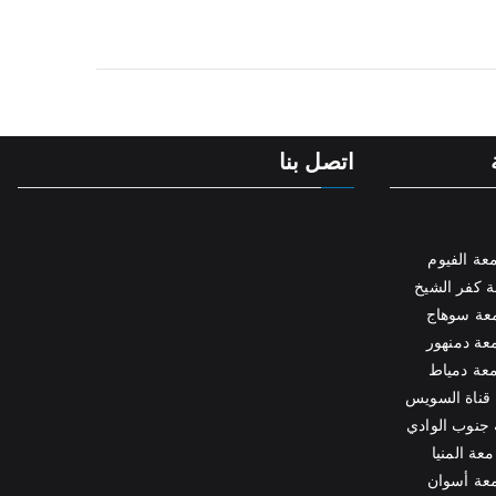
اتصل بنا
عة الفيوم
 كفر الشيخ
عة سوهاج
عة دمنهور
عة دمياط
قناة السويس
جنوب الوادي
عة المنيا
عة أسوان