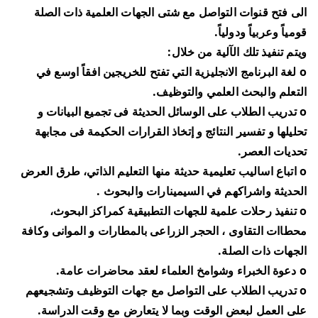
الى فتح قنوات التواصل مع شتى الجهات العلمية ذات الصلة
قومياً وعربياً ودولياً.
ويتم تنفيذ تلك الآلية من خلال:
o لغة البرنامج الانجليزية التي تفتح للخريجين افقاً اوسع في
التعلم والبحث العلمي والتوظيف.
o تدريب الطلاب على الوسائل الحديثة فى تجميع البيانات و
تحليلها و تفسير النتائج و إتخاذ القرارات الحكيمة فى مجابهة
تحديات العصر.
o اتباع اساليب تعليمية حديثة منها التعليم الذاتي، طرق العرض
الحديثة واشراكهم في السيمينارات والبحوث .
o تنفيذ رحلات علمية للجهات التطبيقية كمراكز البحوث،
محطاات التقاوى ، الحجر الزراعى بالمطارات و الموانى وكافة
الجهات ذات الصلة.
o دعوة الخبراء وشوامخ العلماء لعقد محاضرات عامة.
o تدريب الطلاب على التواصل مع جهات التوظيف وتشجيعهم
على العمل لبعض الوقت وبما لا يتعارض مع وقت الدراسة.