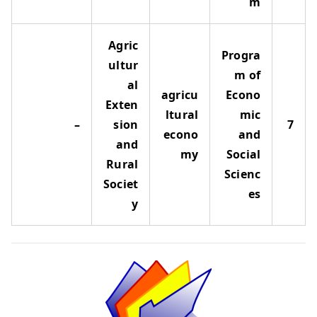
m
Agric
Progra
ultur
m of
al
agricu
Econo
Exten
ltural
mic
–
sion
7
econo
and
and
my
Social
Rural
Scienc
Societ
es
y