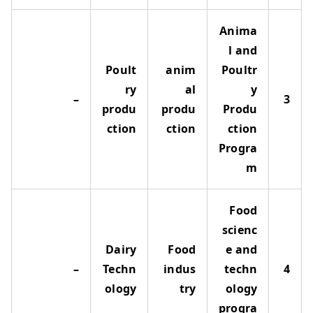
Anima
l and
Poult
anim
Poultr
ry
al
y
–
3
produ
produ
Produ
ction
ction
ction
Progra
m
Food
scienc
Dairy
Food
e and
–
Techn
indus
techn
4
ology
try
ology
progra