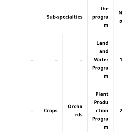
the
N
Sub-specialties
progra
o
m
Land
and
–
–
–
Water
1
Progra
m
Plant
Produ
Orcha
–
Crops
ction
2
rds
Progra
m