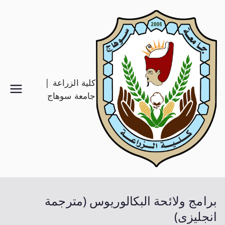
كلية الزراعة |
جامعة سوهاج
برامج ولائحة البكالوريوس (مترجمة
انجليزى)