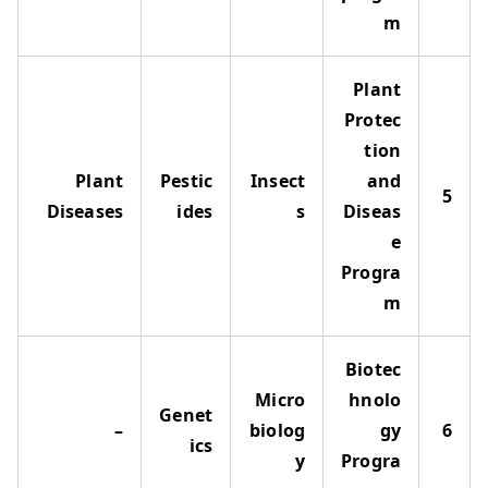
m
Plant
Protec
tion
Plant
Pestic
Insect
and
5
Diseases
ides
s
Diseas
e
Progra
m
Biotec
Micro
hnolo
Genet
–
biolog
gy
6
ics
y
Progra