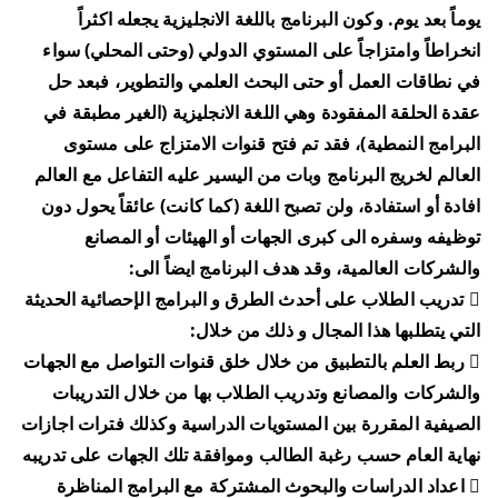
يوماً بعد يوم. وكون البرنامج باللغة الانجليزية يجعله اكثراً
انخراطاً وامتزاجاً على المستوي الدولي (وحتى المحلي) سواء
في نطاقات العمل أو حتى البحث العلمي والتطوير، فبعد حل
عقدة الحلقة المفقودة وهي اللغة الانجليزية (الغير مطبقة في
البرامج النمطية)، فقد تم فتح قنوات الامتزاج على مستوى
العالم لخريج البرنامج وبات من اليسير عليه التفاعل مع العالم
افادة أو استفادة، ولن تصبح اللغة (كما كانت) عائقاً يحول دون
توظيفه وسفره الى كبرى الجهات أو الهيئات أو المصانع
والشركات العالمية، وقد هدف البرنامج ايضاً الى:
 تدريب الطلاب على أحدث الطرق و البرامج الإحصائية الحديثة
التي يتطلبها هذا المجال و ذلك من خلال:
 ربط العلم بالتطبيق من خلال خلق قنوات التواصل مع الجهات
والشركات والمصانع وتدريب الطلاب بها من خلال التدريبات
الصيفية المقررة بين المستويات الدراسية وكذلك فترات اجازات
نهاية العام حسب رغبة الطالب وموافقة تلك الجهات على تدريبه
 اعداد الدراسات والبحوث المشتركة مع البرامج المناظرة