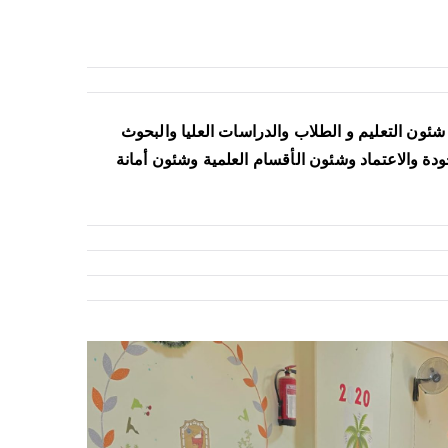
رئاسة أ. د. زينهم شيخون عميد الكلية وتم مناقشة عدد 56 موضوعا تضمنت شئون التعليم و الطلاب والدراسات العليا والبحوث
دة والاعتماد وشئون الأقسام العلمية وشئون أمانة