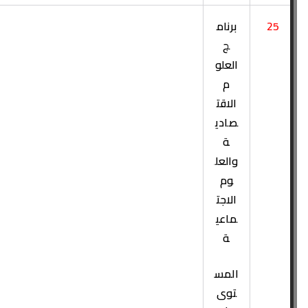
25
برنام
ج
العلو
م
الاقت
صادي
ة
والعل
وم
الاجت
ماعي
ة
المس
توى