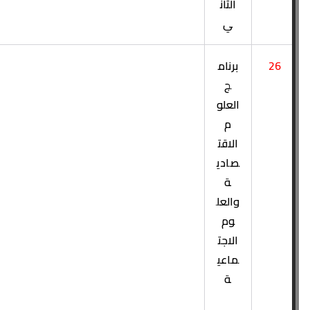
الثان
ي
26
برنام
ج
العلو
م
الاقت
صادي
ة
والعل
وم
الاجت
ماعي
ة