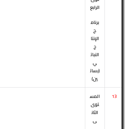
الرابع
برنام
ج
الإنتا
ج
النبات
ي
(بسات
ين)
13
المس
توى
الثان
ى