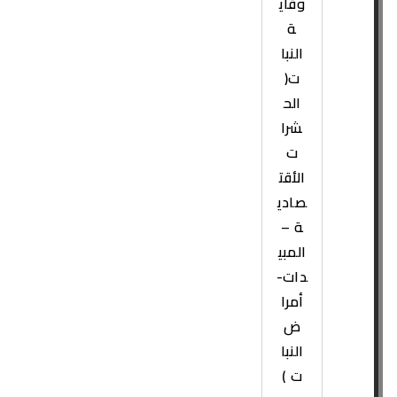
وقاي
ة
النبا
ت(
الح
شرا
ت
الأقت
صادي
ة –
المبي
دات-
أمرا
ض
النبا
ت )