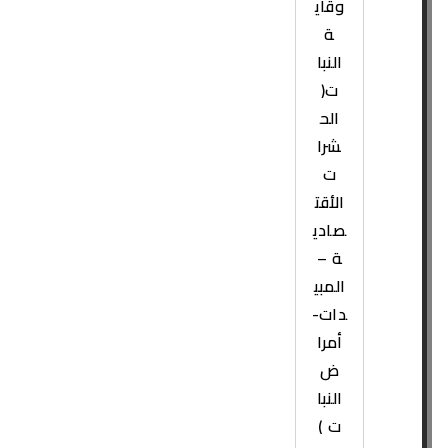
وقاي
ة
النبا
ت(
الح
شرا
ت
الأقت
صادي
ة –
المبي
دات-
أمرا
ض
النبا
ت )