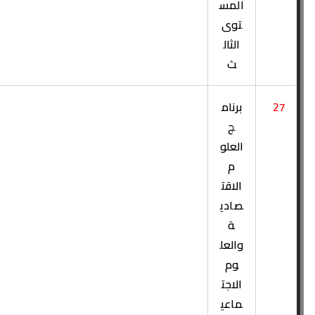
المس
توى
الثال
ث
27
برنام
ج
العلو
م
الاقت
صادي
ة
والعل
وم
الاجت
ماعي