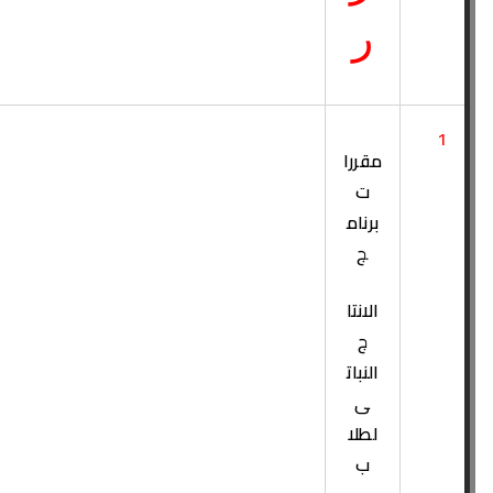
ر
1
مقررا
ت
برنام
ج
الانتا
ج
النبات
ى
لطلا
ب