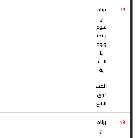
18
برنام
ج
علوم
وتكن
ولوج
يا
الأغذ
ية
المس
توى
الرابع
19
برنام
ج