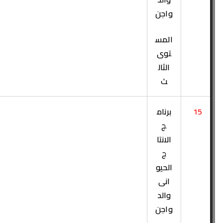
واجن
المس
توى
الثال
ث
15
برنام
ج
الانتا
ج
الحيو
انى
والد
واجن