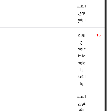
المس
توى
الرابع
16
برنام
ج
علوم
وتكن
ولوج
يا
الأغذ
ية
المس
توى
الثان