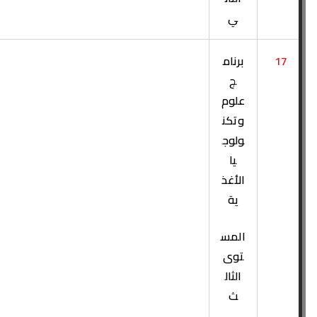
ي
17
برنام
ج
علوم
وتكن
ولوج
يا
الأغذ
ية
المس
توى
الثال
ث