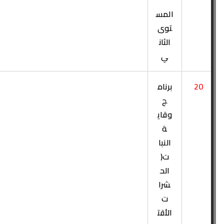
المس
توى
الثان
ي
20
برنام
ج
وقاي
ة
النبا
ت(
الح
شرا
ت
الأقت