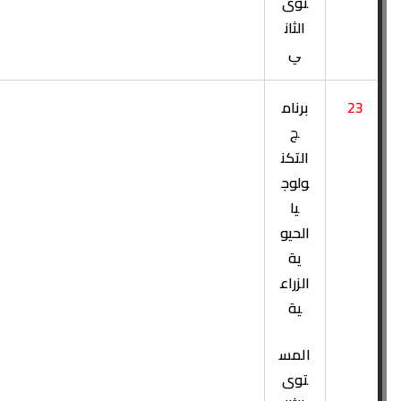
توى
الثان
ي
23
برنام
ج
التكن
ولوج
يا
الحيو
ية
الزراع
ية
المس
توى