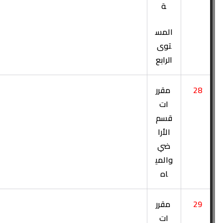
ة
المس
توى
الرابع
28
مقرر
ات
قسم
الأرا
ضي
والمي
اه
29
مقرر
ات