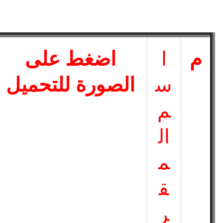
م
ا
اضغط على
س
الصورة للتحميل
م
ال
م
ق
ر