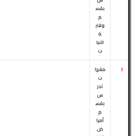
بقس
م
وقاي
ة
النبا
ت
3
مقررا
ت
تدر
س
بقس
م
أمرا
ض