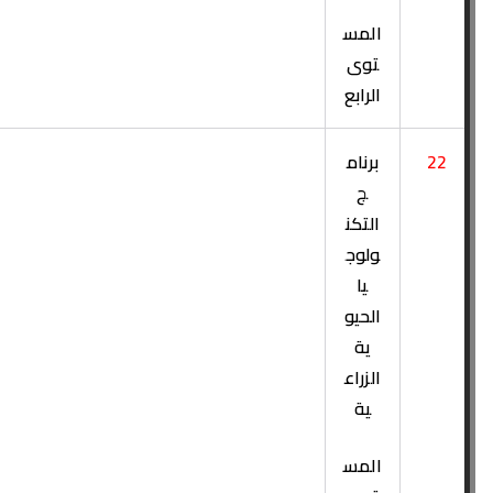
المس
توى
الرابع
22
برنام
ج
التكن
ولوج
يا
الحيو
ية
الزراع
ية
المس