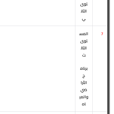
توى
الثان
ي
7
المس
توى
الثال
ث
برنام
ج
الأرا
ضي
والمي
اه