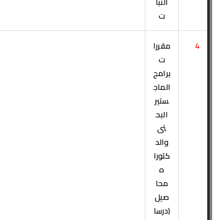
النبا
ت
4
مقررا
ت
برامج
الماج
ستير
البح
ثى
والد
كتورا
ه
محا
صيل
(درسا