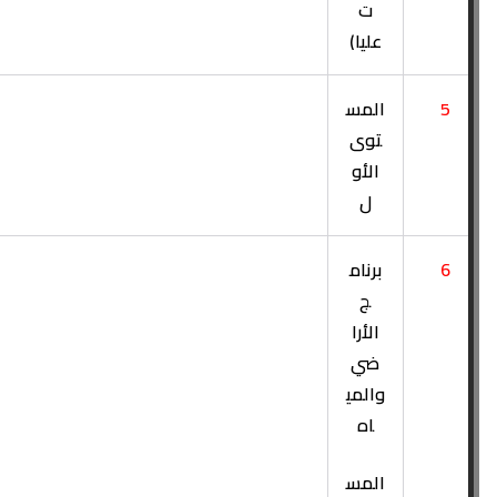
ت
عليا)
5
المس
توى
الأو
ل
6
برنام
ج
الأرا
ضي
والمي
اه
المس