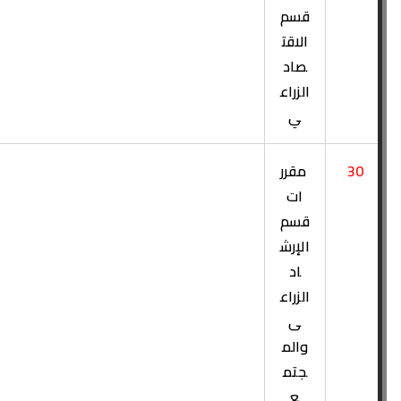
قسم
الاقت
صاد
الزراع
ي
30
مقرر
ات
قسم
الإرش
اد
الزراع
ى
والم
جتم
ع