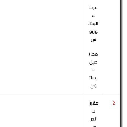
مرحل
ة
البكال
وريو
س
(محا
صيل
–
بسات
ين)
2
مقررا
ت
تدر
س