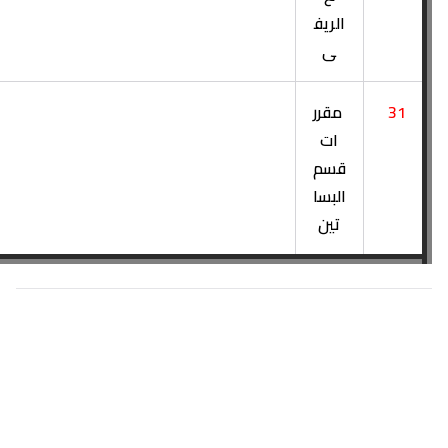
الريف
ى
31
مقرر
ات
قسم
البسا
تين