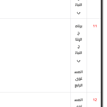
النبات
ي
11
برنام
ج
الإنتا
ج
النبات
ي
المس
توى
الرابع
12
المس
توى