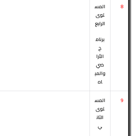
8
المس
توى
الرابع
برنام
ج
الأرا
ضي
والمي
اه
9
المس
توى
الثان
ي