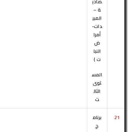
صادي
ة –
المبي
دات-
أمرا
ض
النبا
ت )
المس
توى
الثال
ث
21
برنام
ج