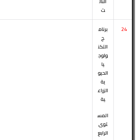
الثال
ث
24
برنام
ج
التكن
ولوج
يا
الحيو
ية
الزراع
ية
المس
توى
الرابع