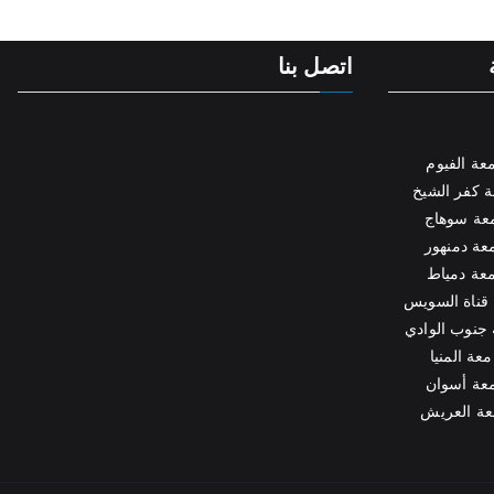
اتصل بنا
عة الفيوم
 كفر الشيخ
عة سوهاج
عة دمنهور
عة دمياط
قناة السويس
جنوب الوادي
عة المنيا
عة أسوان
عة العريش